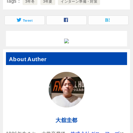
Tags
3年冬
3年夏
インターン準備・対策
Tweet
About Auther
大舘圭都