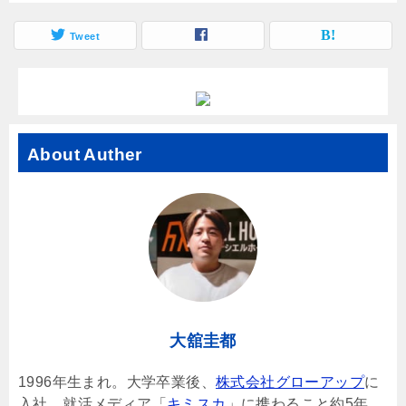
Tweet
About Auther
大舘圭都
1996年生まれ。大学卒業後、
株式会社グローアップ
に
入社。就活メディア「
キミスカ
」に携わること約5年、