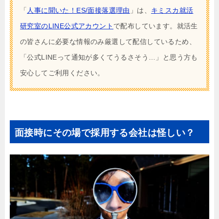
「
人事に聞いた！ES/面接落選理由
」は、
キミスカ就活
研究室のLINE公式アカウント
で配布しています。就活生
の皆さんに必要な情報のみ厳選して配信しているため、
「公式LINEって通知が多くてうるさそう…」と思う方も
安心してご利用ください。
面接時にその場で採用する会社は怪しい？