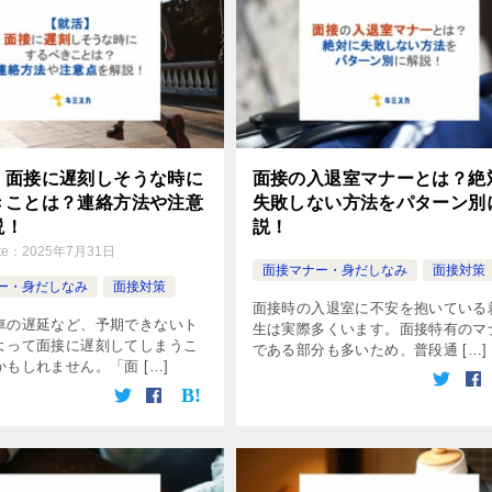
】面接に遅刻しそうな時に
面接の入退室マナーとは？絶
きことは？連絡方法や注意
失敗しない方法をパターン別
説！
説！
te：
2025年7月31日
面接マナー・身だしなみ
面接対策
ー・身だしなみ
面接対策
面接時の入退室に不安を抱いている
車の遅延など、予期できないト
生は実際多くいます。面接特有のマ
よって面接に遅刻してしまうこ
である部分も多いため、普段通 […]
もしれません。「面 […]