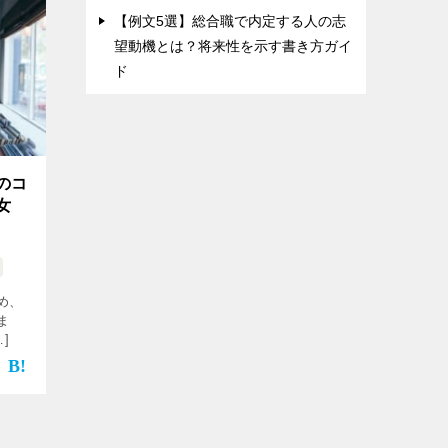
【例文5選】総合職で内定する人の志
望動機とは？将来性を示す書き方ガイ
ド
のコ
女
め、
ま
]