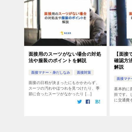
面接用のスーツがない場合の対処
【面接
法や服装のポイントを解説
確認方
解説
面接マナー・身だしなみ
面接対策
面接マナ
面接の日程が決まったにもかかわらず、
スーツの汚れやほつれを見つけたり、季
基本的に
節に合ったスーツがなかったり […]
担です。
に交通費を