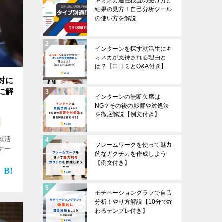
キミスカ適性検査の受け方と
結果の見方！自己分析ツール
の使い方を解説
インターンを探す就活生にキ
ミスカが支持される理由と
は？【口コミとQ&A付き】
対に
に解
インターンの無断欠席は
NG？その後の影響や対処法
を徹底解説【例文付き】
就活
フレームワークを使って魅力
ナー
的なガクチカを作成しよう
【例文付き】
モチベーショングラフで自己
分析！やり方解説【10分で終
わるテンプレ付き】