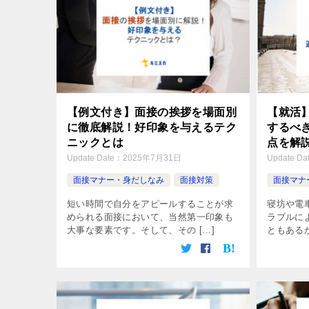
【例文付き】面接の挨拶を場面別
【就活
に徹底解説！好印象を与えるテク
するべ
ニックとは
点を解
Update Date：
2025年7月31日
Update Da
面接マナー・身だしなみ
面接対策
面接マナ
短い時間で自分をアピールすることが求
寝坊や電
められる面接において、当然第一印象も
ラブルに
大事な要素です。そして、その […]
ともあるか