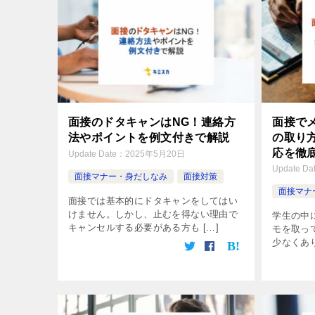
面接のドタキャンはNG！連絡方
面接で
法やポイントを例文付きで解説
の取り
応を徹
Update Date：
2025年5月20日
Update Da
面接マナー・身だしなみ
面接対策
面接マナ
面接では基本的にドタキャンをしてはい
けません。しかし、止むを得ない理由で
学生の中
キャンセルする必要がある方も […]
モを取っ
少なくあり