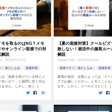
メモを取るのはNG？メモ
【夏の面接対策】クールビズ
方やオンライン面接での対
敗しない！就活中の服装ルー
底解説
解説
te：
2025年5月27日
Update Date：
2025年8月14日
ー・身だしなみ
面接対策
面接マナー・身だしなみ
面接対策
には「面接を受けている時にメ
夏場の就活、企業によっては「クー
て良いの？」と疑問に思う方は
ズでお越しください」と言うことも
ません。しかし、結 […]
ます。しかし、クールビズとい […]