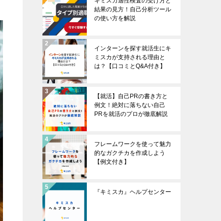
キミスカ適性検査の受け方と
結果の見方！自己分析ツール
の使い方を解説
インターンを探す就活生にキ
ミスカが支持される理由と
は？【口コミとQ&A付き】
【就活】自己PRの書き方と
例文！絶対に落ちない自己
PRを就活のプロが徹底解説
フレームワークを使って魅力
的なガクチカを作成しよう
【例文付き】
『キミスカ』ヘルプセンター