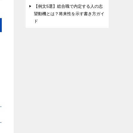
【例文5選】総合職で内定する人の志
望動機とは？将来性を示す書き方ガイ
ド