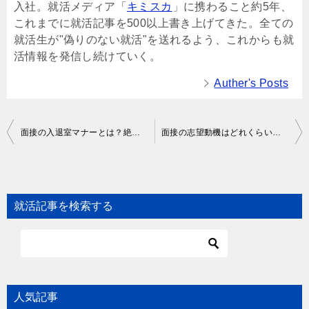
入社。就活メディア「
キミスカ
」に携わること約5年、
これまでに就活記事を500以上書き上げてきた。全ての
就活生が"偽りのない就活"を送れるよう、これからも就
活情報を発信し続けていく。
Auther's Posts
Post
面接の入退室マナーとは？絶対に失敗しない方法をパターン別に解説！
面接の志望動機はどれくらいの長さがベスト？適切な長さや対策方法を解説
navigation
就活記事を検索する
人気記事