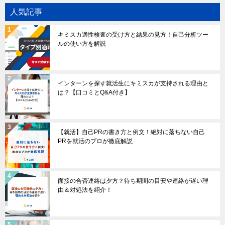
人気記事
キミスカ適性検査の受け方と結果の見方！自己分析ツー
ルの使い方を解説
インターンを探す就活生にキミスカが支持される理由と
は？【口コミとQ&A付き】
【就活】自己PRの書き方と例文！絶対に落ちない自己
PRを就活のプロが徹底解説
面接の合否連絡は夕方？待ち期間の目安や連絡が遅い理
由＆対処法を紹介！