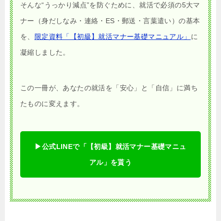
そんな“うっかり減点”を防ぐために、就活で必須の5大マ
ナー（身だしなみ・連絡・ES・郵送・言葉遣い）の基本
を、
限定資料「【初級】就活マナー基礎マニュアル」
に
凝縮しました。
この一冊が、あなたの就活を「安心」と「自信」に満ち
たものに変えます。
▶︎公式LINEで「【初級】就活マナー基礎マニュ
アル」を貰う