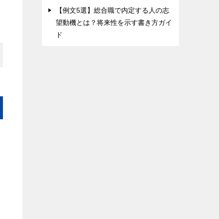
【例文5選】総合職で内定する人の志
望動機とは？将来性を示す書き方ガイ
ド