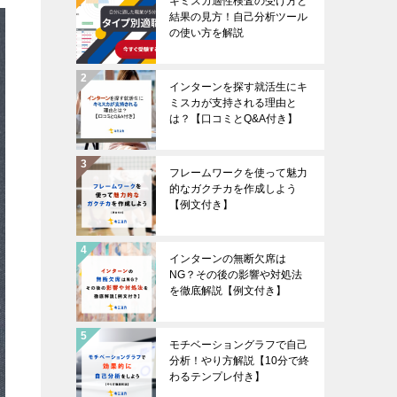
キミスカ適性検査の受け方と
結果の見方！自己分析ツール
の使い方を解説
インターンを探す就活生にキ
ミスカが支持される理由と
は？【口コミとQ&A付き】
フレームワークを使って魅力
的なガクチカを作成しよう
【例文付き】
インターンの無断欠席は
NG？その後の影響や対処法
を徹底解説【例文付き】
モチベーショングラフで自己
分析！やり方解説【10分で終
わるテンプレ付き】