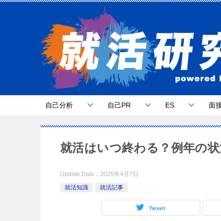
自己分析
自己PR
ES
面
就活はいつ終わる？例年の状
Update Date：
2025年4月7日
就活知識
就活記事
Tweet