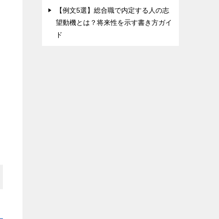
【例文5選】総合職で内定する人の志
望動機とは？将来性を示す書き方ガイ
ド