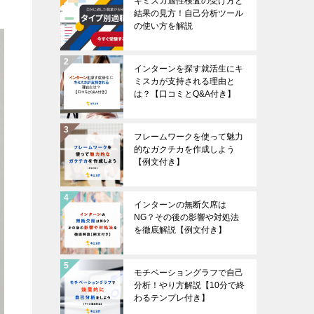
キミスカ適性検査の受け方と
結果の見方！自己分析ツール
の使い方を解説
インターンを探す就活生にキ
ミスカが支持される理由と
は？【口コミとQ&A付き】
フレームワークを使って魅力
的なガクチカを作成しよう
【例文付き】
インターンの無断欠席は
NG？その後の影響や対処法
を徹底解説【例文付き】
モチベーショングラフで自己
分析！やり方解説【10分で終
わるテンプレ付き】