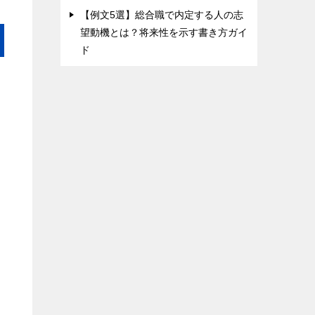
【例文5選】総合職で内定する人の志
望動機とは？将来性を示す書き方ガイ
ド