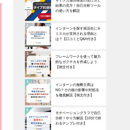
キミスカ適性検査の受け方と
結果の見方！自己分析ツール
の使い方を解説
インターンを探す就活生にキ
ミスカが支持される理由と
は？【口コミとQ&A付き】
フレームワークを使って魅力
的なガクチカを作成しよう
【例文付き】
インターンの無断欠席は
NG？その後の影響や対処法
を徹底解説【例文付き】
モチベーショングラフで自己
分析！やり方解説【10分で終
わるテンプレ付き】