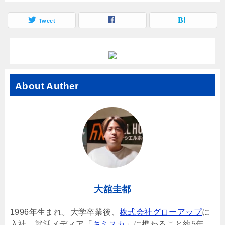
Tweet
About Auther
大舘圭都
1996年生まれ。大学卒業後、
株式会社グローアップ
に
入社。就活メディア「
キミスカ
」に携わること約5年、