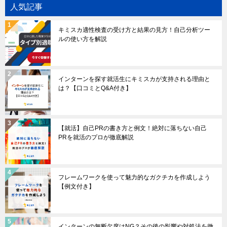
人気記事
キミスカ適性検査の受け方と結果の見方！自己分析ツー
ルの使い方を解説
インターンを探す就活生にキミスカが支持される理由と
は？【口コミとQ&A付き】
【就活】自己PRの書き方と例文！絶対に落ちない自己
PRを就活のプロが徹底解説
フレームワークを使って魅力的なガクチカを作成しよう
【例文付き】
インターンの無断欠席はNG？その後の影響や対処法を徹