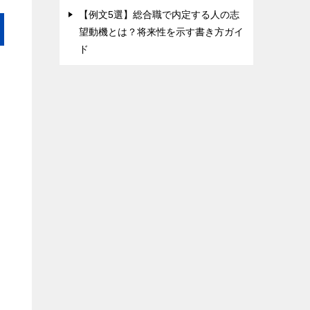
【例文5選】総合職で内定する人の志
望動機とは？将来性を示す書き方ガイ
ド