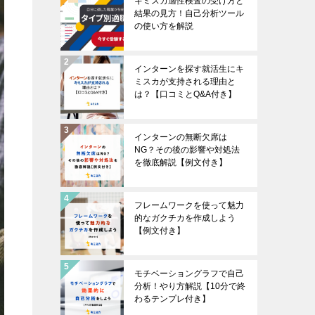
キミスカ適性検査の受け方と
結果の見方！自己分析ツール
の使い方を解説
インターンを探す就活生にキ
ミスカが支持される理由と
は？【口コミとQ&A付き】
インターンの無断欠席は
NG？その後の影響や対処法
を徹底解説【例文付き】
フレームワークを使って魅力
的なガクチカを作成しよう
【例文付き】
モチベーショングラフで自己
分析！やり方解説【10分で終
わるテンプレ付き】