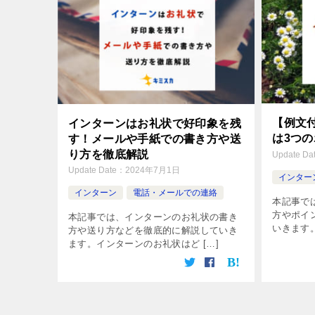
【例文
インターンはお礼状で好印象を残
は3つ
す！メールや手紙での書き方や送
り方を徹底解説
Update Da
Update Date：
2024年7月1日
インター
インターン
電話・メールでの連絡
本記事で
方やポイ
本記事では、インターンのお礼状の書き
いきます。
方や送り方などを徹底的に解説していき
ます。インターンのお礼状はど […]