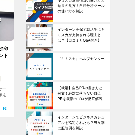
キミスカ適性検査の受け方と
結果の見方！自己分析ツール
の使い方を解説
インターンを探す就活生にキ
ミスカが支持される理由と
は？【口コミとQ&A付き】
好印
ント
『キミスカ』ヘルプセンター
【就活】自己PRの書き方と
ケー
例文！絶対に落ちない自己
象を
PRを就活のプロが徹底解説
インターンでビジネスカジュ
アルを指定されたら？男女別
に服装例を解説