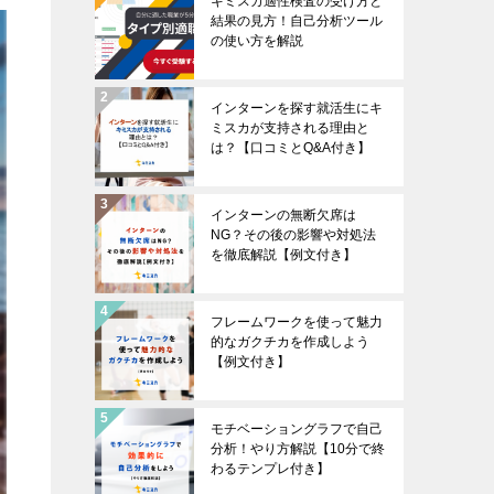
キミスカ適性検査の受け方と
結果の見方！自己分析ツール
の使い方を解説
インターンを探す就活生にキ
ミスカが支持される理由と
は？【口コミとQ&A付き】
インターンの無断欠席は
NG？その後の影響や対処法
を徹底解説【例文付き】
フレームワークを使って魅力
的なガクチカを作成しよう
【例文付き】
モチベーショングラフで自己
分析！やり方解説【10分で終
わるテンプレ付き】