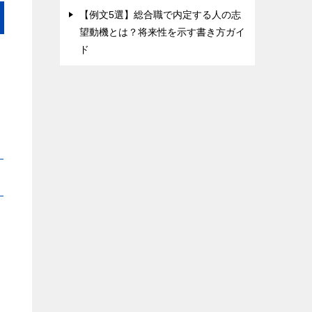
【例文5選】総合職で内定する人の志
望動機とは？将来性を示す書き方ガイ
ド