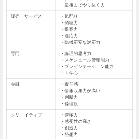
・最後までやり抜く力
販売・サービス
・気配り
・傾聴力
・提案力
・適応力
・臨機応変な対応力
専門
・論理的思考力
・スケジュール管理能力
・プレゼンテーション能力
・向学心
金融
・責任感
・情報収集力が高い
・判断力
・倫理観
クリエイティブ
・俯瞰力
・感受性の高さ
・創造力
・発想力