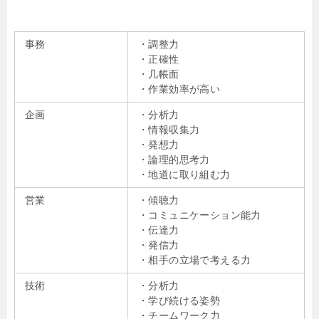
事務
・調整力
・正確性
・几帳面
・作業効率が高い
企画
・分析力
・情報収集力
・発想力
・論理的思考力
・地道に取り組む力
営業
・傾聴力
・コミュニケーション能力
・伝達力
・発信力
・相手の立場で考える力
技術
・分析力
・学び続ける姿勢
・チームワーク力