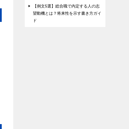
【例文5選】総合職で内定する人の志
望動機とは？将来性を示す書き方ガイ
ド