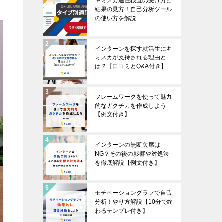
キミスカ適性検査の受け方と
結果の見方！自己分析ツール
の使い方を解説
インターンを探す就活生にキ
ミスカが支持される理由と
は？【口コミとQ&A付き】
フレームワークを使って魅力
的なガクチカを作成しよう
【例文付き】
インターンの無断欠席は
NG？その後の影響や対処法
を徹底解説【例文付き】
モチベーショングラフで自己
分析！やり方解説【10分で終
わるテンプレ付き】