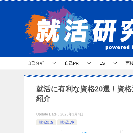
自己分析
自己PR
ES
面
就活に有利な資格20選！資
紹介
Update Date：
2025年3月4日
就活知識
就活記事