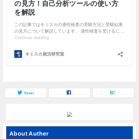
Tweet
About Auther