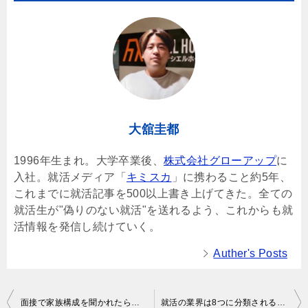
大舘圭都
1996年生まれ。大学卒業後、
株式会社グローアップ
に
入社。就活メディア「
キミスカ
」に携わること約5年、
これまでに就活記事を500以上書き上げてきた。全ての
就活生が"偽りのない就活"を送れるよう、これからも就
活情報を発信し続けていく。
Auther's Posts
Post
面接で家族構成を聞かれたら？答え方や注意点を紹介【例文付き】
就活の業界は8つに分類される！特徴や自分に合う業界の選び方を解説