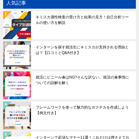
人気記事
キミスカ適性検査の受け方と結果の見方！自己分析ツー
ルの使い方を解説
インターンを探す就活生にキミスカが支持される理由と
は？【口コミとQ&A付き】
就活にビニール傘はNG?そんな訳ない。就活の傘事情に
ついての誤解を解く
フレームワークを使って魅力的なガクチカを作成しよう
【例文付き】
インターンで必須なマナー11選！これだけは押さえてお