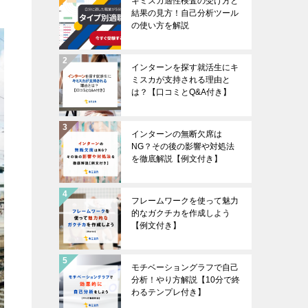
キミスカ適性検査の受け方と
結果の見方！自己分析ツール
の使い方を解説
インターンを探す就活生にキ
ミスカが支持される理由と
は？【口コミとQ&A付き】
インターンの無断欠席は
NG？その後の影響や対処法
を徹底解説【例文付き】
フレームワークを使って魅力
的なガクチカを作成しよう
【例文付き】
モチベーショングラフで自己
分析！やり方解説【10分で終
わるテンプレ付き】