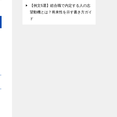
【例文5選】総合職で内定する人の志
望動機とは？将来性を示す書き方ガイ
ド