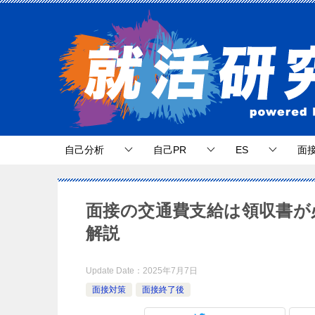
自己分析
自己PR
ES
面
面接の交通費支給は領収書が
解説
Update Date：
2025年7月7日
面接対策
面接終了後