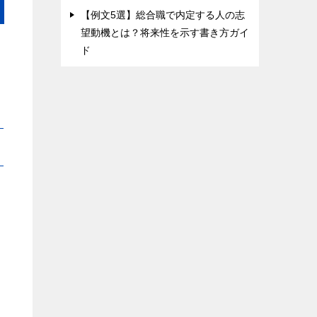
【例文5選】総合職で内定する人の志
望動機とは？将来性を示す書き方ガイ
ド