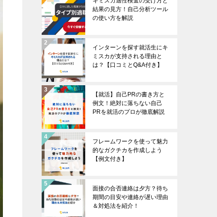
キミスカ適性検査の受け方と
結果の見方！自己分析ツール
の使い方を解説
インターンを探す就活生にキ
ミスカが支持される理由と
は？【口コミとQ&A付き】
【就活】自己PRの書き方と
例文！絶対に落ちない自己
PRを就活のプロが徹底解説
フレームワークを使って魅力
的なガクチカを作成しよう
【例文付き】
面接の合否連絡は夕方？待ち
期間の目安や連絡が遅い理由
＆対処法を紹介！