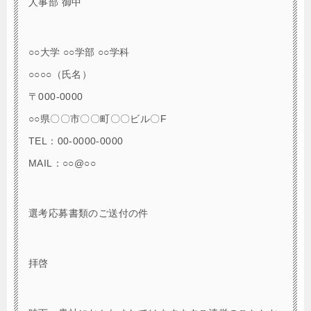
人事部 御中
○○大学 ○○学部 ○○学科
○○○○（氏名）
〒000-0000
○○県〇〇市〇〇町〇〇ビル〇F
TEL：00-0000-0000
MAIL：○○@○○
選考応募書類のご送付の件
拝啓