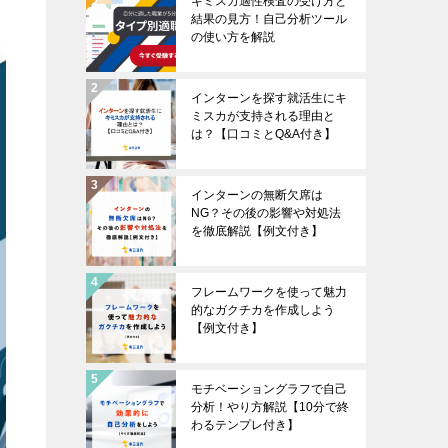
キミスカ適性検査の受け方と
結果の見方！自己分析ツール
の使い方を解説
インターンを探す就活生にキ
ミスカが支持される理由と
は？【口コミとQ&A付き】
インターンの無断欠席は
NG？その後の影響や対処法
を徹底解説【例文付き】
フレームワークを使って魅力
的なガクチカを作成しよう
【例文付き】
モチベーショングラフで自己
分析！やり方解説【10分で終
わるテンプレ付き】