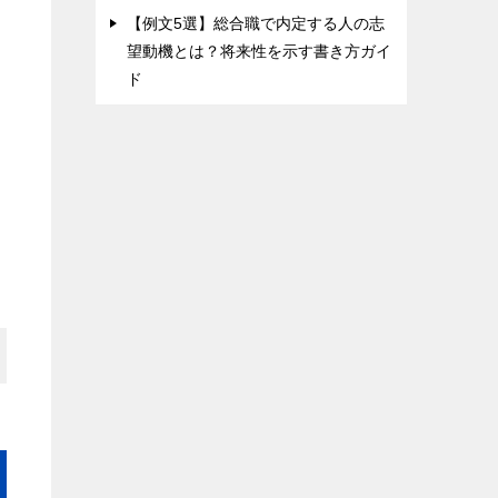
【例文5選】総合職で内定する人の志
望動機とは？将来性を示す書き方ガイ
ド