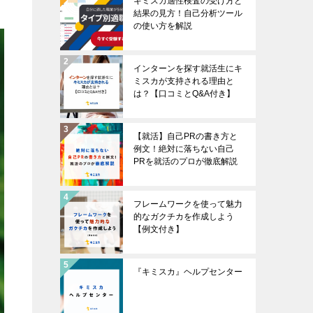
キミスカ適性検査の受け方と
結果の見方！自己分析ツール
の使い方を解説
インターンを探す就活生にキ
ミスカが支持される理由と
は？【口コミとQ&A付き】
【就活】自己PRの書き方と
例文！絶対に落ちない自己
PRを就活のプロが徹底解説
フレームワークを使って魅力
的なガクチカを作成しよう
【例文付き】
『キミスカ』ヘルプセンター