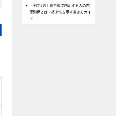
【例文5選】総合職で内定する人の志
望動機とは？将来性を示す書き方ガイ
ド