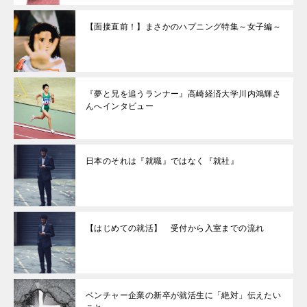
【面接直前！】まさかのハプニング特集～女子編～
『夢と兄を追うランナー』高崎経済大学川内鴻輝さ
んへインタビュー
日本のそれは『就職』ではなく『就社』
【はじめての就活】 受付から入室までの流れ
ベンチャー企業の新卒が就活生に「絶対」伝えたい