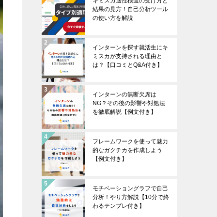
キミスカ適性検査の受け方と
結果の見方！自己分析ツール
の使い方を解説
インターンを探す就活生にキ
ミスカが支持される理由と
は？【口コミとQ&A付き】
インターンの無断欠席は
NG？その後の影響や対処法
を徹底解説【例文付き】
フレームワークを使って魅力
的なガクチカを作成しよう
【例文付き】
モチベーショングラフで自己
分析！やり方解説【10分で終
わるテンプレ付き】