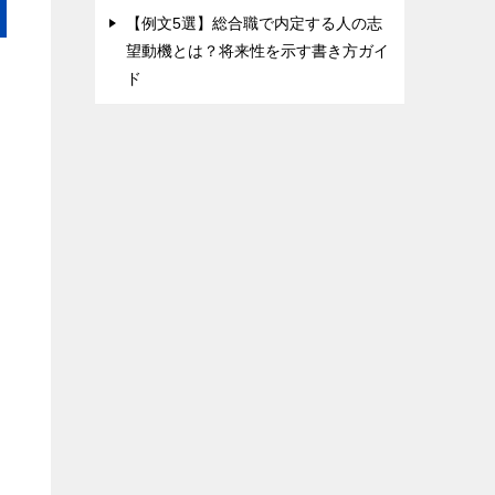
【例文5選】総合職で内定する人の志
望動機とは？将来性を示す書き方ガイ
ド