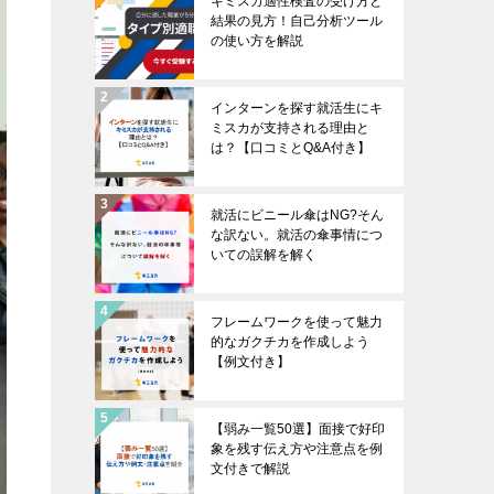
キミスカ適性検査の受け方と
結果の見方！自己分析ツール
の使い方を解説
インターンを探す就活生にキ
ミスカが支持される理由と
は？【口コミとQ&A付き】
就活にビニール傘はNG?そん
な訳ない。就活の傘事情につ
いての誤解を解く
フレームワークを使って魅力
的なガクチカを作成しよう
【例文付き】
【弱み一覧50選】面接で好印
象を残す伝え方や注意点を例
文付きで解説