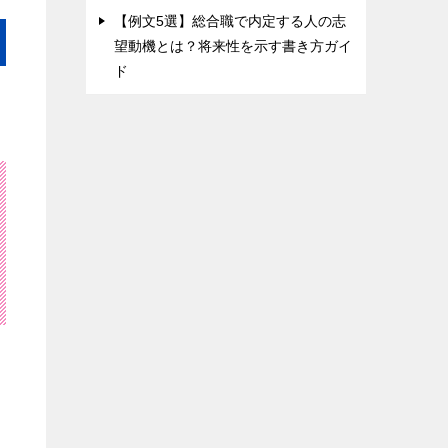
【例文5選】総合職で内定する人の志
望動機とは？将来性を示す書き方ガイ
ド