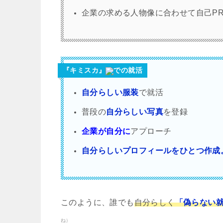
企業の求める人物像に合わせて自己P
『キミスカ』
での就活
自分らしい服装
で就活
普段の
自分らしい写真
を登録
企業が自分に
アプローチ
自分らしいプロフィールをひとつ作成
このように、誰でも
自分らしく
「偽らない
ね）