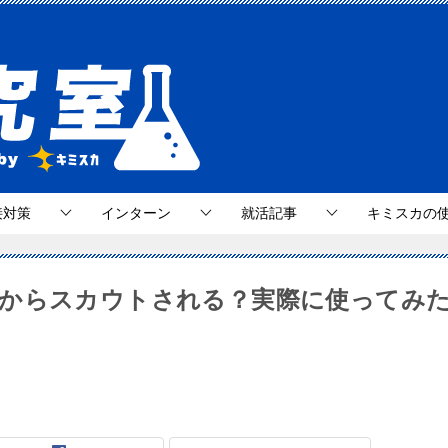
接対策
インターン
就活記事
キミスカの
業からスカウトされる？実際に使ってみ