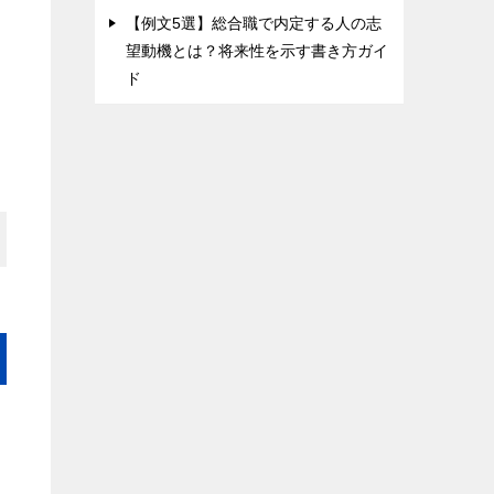
【例文5選】総合職で内定する人の志
望動機とは？将来性を示す書き方ガイ
ド