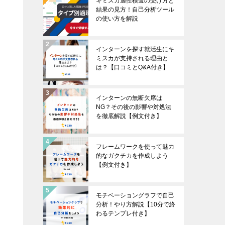
キミスカ適性検査の受け方と
結果の見方！自己分析ツール
の使い方を解説
インターンを探す就活生にキ
ミスカが支持される理由と
は？【口コミとQ&A付き】
インターンの無断欠席は
NG？その後の影響や対処法
を徹底解説【例文付き】
フレームワークを使って魅力
的なガクチカを作成しよう
【例文付き】
モチベーショングラフで自己
分析！やり方解説【10分で終
わるテンプレ付き】