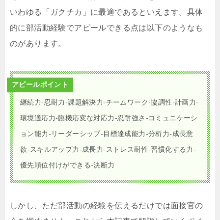
いわゆる「ガクチカ」に最適であるといえます。具体
的に部活動経験でアピールできる点は以下のようなも
のがあります。
アピールポイント
継続力‐忍耐力‐課題解決力‐チームワーク‐協調性‐計画力‐
環境適応力‐臨機応変な対応力‐忍耐強さ‐コミュニケーシ
ョン能力‐リーダーシップ‐目標達成能力‐分析力‐成長意
欲‐スキルアップ力‐成長力‐ストレス耐性‐習慣化する力‐
優先順位付けができる‐決断力
しかし、ただ部活動の経験を伝えるだけでは面接官の