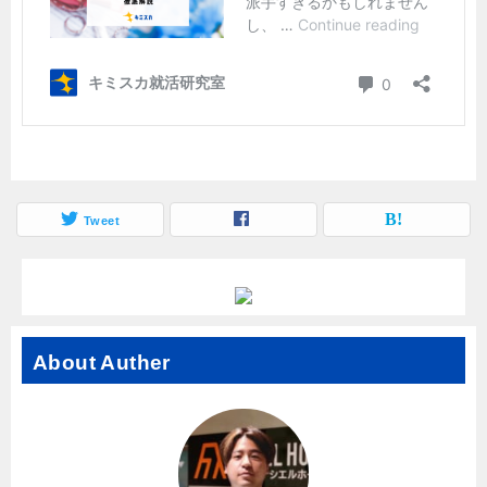
Tweet
About Auther