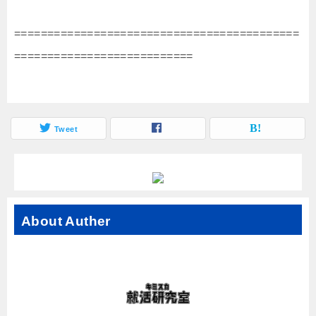
===========================================
===========================
Tweet
About Auther