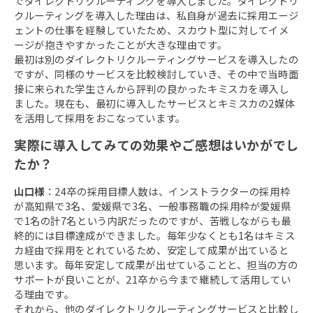
でダイレクトリクルーティングを導入しました。ダイレクトリ
クルーティングを導入した理由は、私自身が過去に採用エージ
ェントの仕事を経験していたため、スカウト型に対してイメ
ージが抱きやすかったことが大きな理由です。
最初は別のダイレクトリクルーティングサービスを導入したの
ですが、同様のサービスを比較検討していき、その中で当時面
接に来られた学生さんから評判の良かったキミスカを導入し
ました。現在も、最初に導入したサービスとキミスカの2媒体
を活用して採用をおこなっています。
実際に導入してみての効果やご感想はいかがでし
たか？
山口様
：24卒の採用目標人数は、インストラクターの採用枠
が高知県で3名、愛媛県で3名、一般事務職の採用枠が愛媛県
で1名の計7名という内訳だったのですが、苦戦しながらも最
終的には目標達成ができました。毎年少なくとも1名はキミス
カ経由で採用をとれているため、安定して成果が出ていると
思います。毎年安定して成果が出せていることと、担当の方の
サポートが良いことが、21卒から今まで継続して活用してい
る理由です。
それから、他のダイレクトリクルーティングサービスと比較し