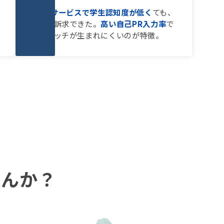
BtoBサービスで学生認知度が低く
ても、
自社を訴求できた。
高い自己PR入力率
で
ミスマッチが生まれにくいのが特徴。
せんか？