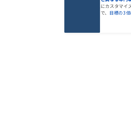
を実現。学生にカスタマイ
提供することで、
目標の3
定承
諾
。