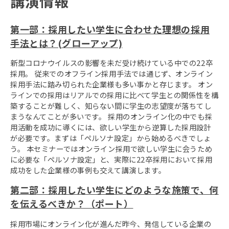
講演情報
第一部：採用したい学生に合わせた理想の採用
手法とは？(グローアップ)
新型コロナウイルスの影響を未だ受け続けている中での22卒
採用。 従来でのオフライン採用手法では通じず、オンライン
採用手法に踏み切られた企業様も多い事かと存じます。 オン
ラインでの採用はリアルでの採用に比べて学生との関係性を構
築することが難しく、知らない間に学生の志望度が落ちてし
まうなんてことが多いです。 採用のオンライン化の中でも採
用活動を成功に導くには、欲しい学生から逆算した採用設計
が必要です。まずは「ペルソナ設定」から始めるべきでしょ
う。 本セミナーではオンライン採用で欲しい学生に会うため
に必要な「ペルソナ設定」と、実際に22卒採用において採用
成功をした企業様の事例も交えて講演します。
第二部：採用したい学生にどのような施策で、何
を伝えるべきか？（ポート）
採用市場にオンライン化が進んだ昨今、発信している企業の