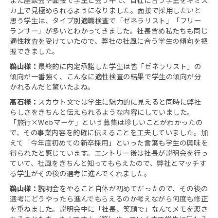
カ上で見極められるようになりました。面接で採用したいと
思う学生は、タイプ別適職検査で「ゼネラリスト」「フリー
ランサー」が多いとわかってきました。社長含め私たちも同じ
適性検査を受けていたので、弊社の社風に合う学生の傾向を把
握できました。
鵜山様：
最終的に内定承諾した学生は皆「ゼネラリスト」の
傾向が一番強く、こんなに適性検査の結果で学生の傾向が分
かれるんだと驚いたよね。
髙石様：
スカウト文では学生に魅力的に見えると同時に弊社
らしさをきちんと伝えられるような内容にしていました。
「旅行×Webマーケ」という募集は珍しいことがわかったの
で、その事業内容を的確に伝えることを工夫していました。加
えて「今年度初めての新卒採用」といった言葉も学生の興味を
得られたと感じています。エントリー後は社長が説明会を行っ
ていて、社風をきちんと知ってもらえたので、弊社とマッチす
る学生がその後の選考に進んでくれました。
鵜山様：
説明会をやること自体が初めてだったので、その後の
選考にどうやったら進んでもらえるのか考えながら何度も修正
を重ねました。説明会中に「社長、笑顔で」なんてメモを渡さ