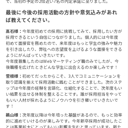
で、当初の予定の2倍近い7名の内定承諾に至りました。
最後に今後の採用活動の方針や意気込みがあれ
ば教えてください。
髙石様：
今年度初めての採用に挑戦してみて、採用したい方が
採用できるという自信につながりました。個人的には今年度
初めて面接官を務めたので、来年度はもっと学生の強みや魅力
を引き出したり、弊社への志望度を上げるような面接をできる
ようにがんばっていきたいです。
今年度募集したのはWebマーケティング職のみでしたが、今
後職種を広げたときどんな学生に出会えるのか楽しみです！
菅根様：
初めてだったからこそ、3人でコミュニケーションを
取り認識を揃えて採用活動に臨むことができました。次のステ
ップは今年度の経験を言語化、仕組化することで、次年度もい
い結果を出せる体制を整えることです。誰が採用担当をやって
もいい人材が採れるようにノウハウを引き継いでいきたいで
す！
鵜山様：
次年度以降は今年培った基盤があるので、もっと効率
的に進めていけるのが楽しみです。今年新卒採用が成功したこ
とは事業拡大にとってもいい影響を生むと思っています。新た