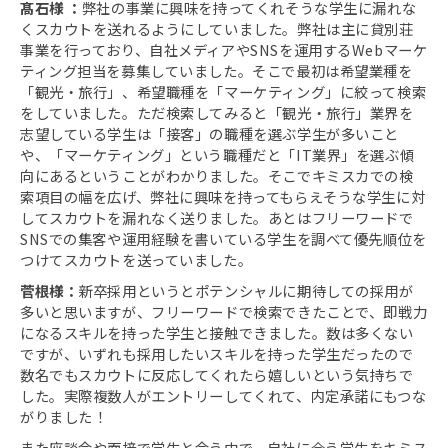
髙石様
：
弊社の事業に興味を持ってくれそうな学生に漏れな
くスカウトを送れるようにしていました。弊社は主に貸別荘
事業を行っており、自社メディアやSNSを運用するWebマーケ
ティング担当を募集していました。そこで最初は希望業種を
「観光・旅行」、希望職種を「マーケティング」に絞って検索
をしていました。ただ検索してみると「観光・旅行」業界を
志望している学生は「接客」の職種を選ぶ学生が多いこと
や、「マーケティング」という職種だと「IT業界」を選ぶ傾
向にあるということがわかりました。そこでキミスカでの検
索項目の幅を広げ、弊社に興味を持ってもらえそうな学生に対
してスカウトを漏れなく送りました。あとはフリーワードで
SNSでの集客や運用経験を書いている学生を調べて優先順位を
つけてスカウトを送っていました。
菅根様：
新卒採用というとポテンシャルに期待しての採用が
多いと思いますが、フリーワードで検索できたことで、即戦力
になるスキルを持った学生と接触できました。数は多くない
ですが、いずれも採用したいスキルを持った学生だったので
数名でもスカウトに反応してくれたら嬉しいという気持ちで
した。実際複数人がエントリーしてくれて、内定承諾にもつな
がりました！
また座談会や面接で学生と会う中で、自社に合う学生をキミス