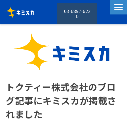
03-6897-622
0
キミスカの特徴
キミスカの機能
活用事例
料金プラン
お役立ち資料
セミナー
トクティー株式会社のブロ
お知らせ
グ記事にキミスカが掲載さ
れました