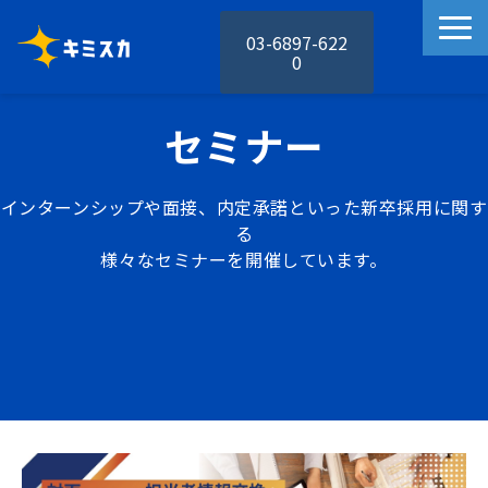
03-6897-622
0
キミスカの特徴
セミナー
キミスカの機能
活用事例
インターンシップや面接、内定承諾といった新卒採用に関す
料金プラン
る
様々なセミナーを開催しています。
お役立ち資料
セミナー
お知らせ