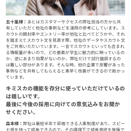
五十嵐様：
あとはカスタマーサクセスの弊社担当の方から共
有していただく他社の事例などを運用の参考にしています。ス
カウトの開封率やエントリー率が他社と比べてどうかや、それ
を踏まえてスカウト文を見直す際、他社のデータやスカウト文
をご共有いただいています。一言でスカウトといっても含まれ
る情報量が多いので、どの要素が学生に魅力的に映っているの
か、逆にあまり効果がないのか、弊社だけで試行錯誤するの
は難しい部分があります。そんな時、他の企業で反響があった
事例などを共有してもらえると素早く改善ができるので助かっ
ています。
キミスカの機能を存分に使っていただけているの
は嬉しいです。
最後に今後の採用に向けての意気込みをお聞か
せください。
森本様：
弊社は最短半年で昇格できる人事制度があり、スピー
ド感を持って成長できるので、その環境下で成長意欲を発揮で