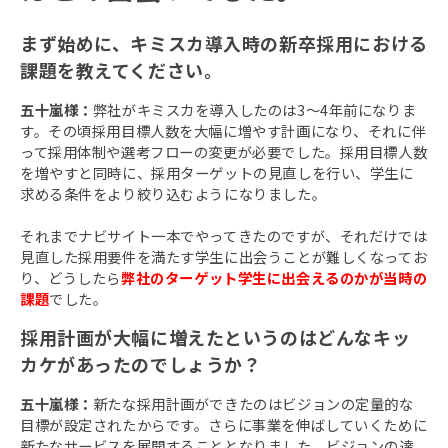
まず始めに、キミスカ導入時の新卒採用における
課題を教えてください。
五十嵐様：
弊社がキミスカを導入したのは3〜4年前になりま
す。その頃採用目標人数を大幅に増やす計画になり、それに伴
って採用体制や選考フローの変更が必要でした。採用目標人数
を増やすと同時に、採用ターゲットの見直しを行い、学生に
求める条件をより絞り込むようになりました。
それまでナビサイト一本でやってきたのですが、それだけでは
見直した採用要件を満たす学生に出会うことが難しくなってお
り、どうしたら
弊社のターゲット学生に出会えるのかが当時の
課題
でした。
採用計画が大幅に増えたというのはどんなキッ
カケがあったのでしょうか？
五十嵐様：
新たな採用計画ができたのはビジョンの定量的な
目標が設定されたからです。さらに事業を伸ばしていくために
新たなサービスを展開することとなりました。ビジョンの達