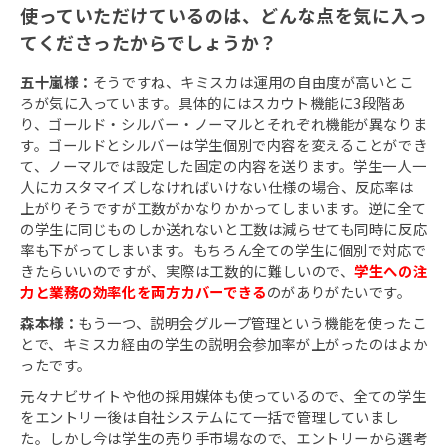
使っていただけているのは、どんな点を気に入っ
てくださったからでしょうか？
五十嵐様：
そうですね、キミスカは運用の自由度が高いとこ
ろが気に入っています。具体的にはスカウト機能に3段階あ
り、ゴールド・シルバー・ノーマルとそれぞれ機能が異なりま
す。ゴールドとシルバーは学生個別で内容を変えることができ
て、ノーマルでは設定した固定の内容を送ります。学生一人一
人にカスタマイズしなければいけない仕様の場合、反応率は
上がりそうですが工数がかなりかかってしまいます。逆に全て
の学生に同じものしか送れないと工数は減らせても同時に反応
率も下がってしまいます。もちろん全ての学生に個別で対応で
きたらいいのですが、実際は工数的に難しいので、
学生への注
力と業務の効率化を両方カバーできる
のがありがたいです。
森本様：
もう一つ、説明会グループ管理という機能を使ったこ
とで、キミスカ経由の学生の説明会参加率が上がったのはよか
ったです。
元々ナビサイトや他の採用媒体も使っているので、全ての学生
をエントリー後は自社システムにて一括で管理していまし
た。しかし今は学生の売り手市場なので、エントリーから選考