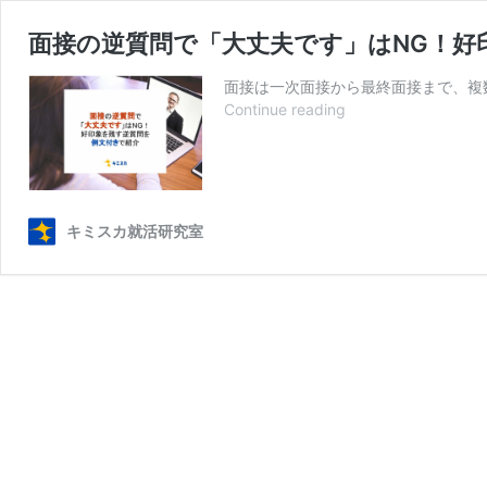
面接の逆質問で「大丈夫です」はNG！好
面接は一次面接から最終面接まで、複
面
Continue reading
接
の
逆
質
問
キミスカ就活研究室
で
「大
丈
夫
で
す」
は
NG！
好
印
象