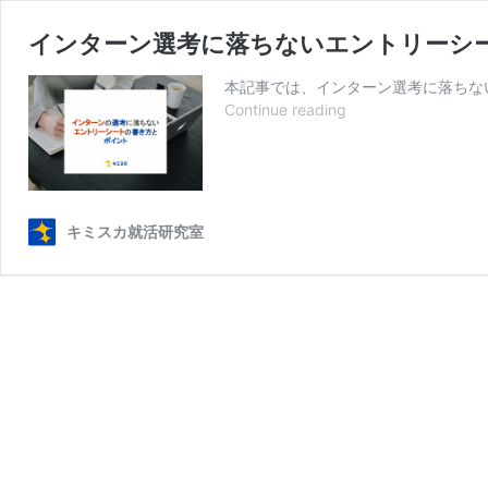
インターン選考に落ちないエントリーシ
本記事では、インターン選考に落ちない
イ
Continue reading
ン
タ
ー
ン
選
キミスカ就活研究室
考
に
落
ち
な
い
エ
ン
ト
リ
ー