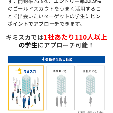
す
。開封率76.9%、
エントリー率33.9%
のゴールドスカウトをうまく活用するこ
とで出会いたいターゲットの学生に
ピン
ポイントでアプローチ
できます。
1社
あたり
110人以上
キミスカ
では
の学生
にアプローチ可能！